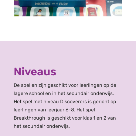
Niveaus
De
spellen
zijn
geschikt
voor
leerlingen
op de
lagere s
chool
en in het
secundair
onderwijs
.
Het
spel
met
niveau
Discoverers
is
gericht
op
leerlingen
van
leerjaar
6-8
. Het
spel
Breakthrough
is
geschikt
voor
klas
1 en 2 van
het
secundair
onderwijs
.