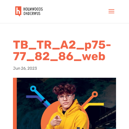
TB_TR_A2_p75-
77_82_86_web
Jun 26, 2023