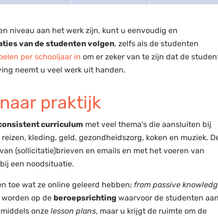
n niveau aan het werk zijn, kunt u eenvoudig en
aties van de studenten volgen
, zelfs als de studenten
oelen per schooljaar in
om er zeker van te zijn dat de stude
ving neemt u veel werk uit handen.
naar praktijk
consistent curriculum
met veel thema’s die aansluiten bij
 reizen, kleding, geld, gezondheidszorg, koken en muziek. D
an (sollicitatie)brieven en emails en met het voeren van
 bij een noodsituatie.
ten toe wat ze online geleerd hebben;
from passive knowledg
t worden op de
beroepsrichting
waarvoor de studenten aa
n middels onze
lesson plans
, maar u krijgt de ruimte om de